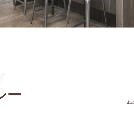
Y
シー
あい